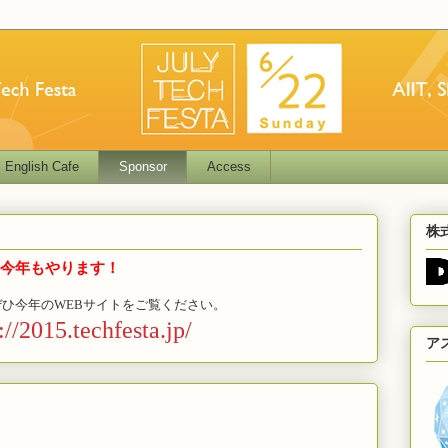
English Cafe
Sponsor
Access
株
た！今年もやります！
します。ぜひ今年のWEBサイトをご覧ください。
://2015.techfesta.jp/
ア