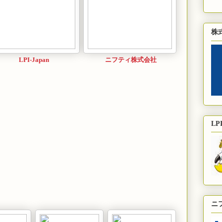
株
LPI-Japan
ニフティ株式会社
LPI
ニ