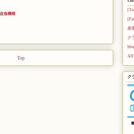
Lin
[Tw
促進機構
[Fa
産
ク
hbs
AII
Top
ク