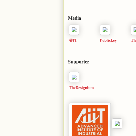
Media
＠IT
Publickey
Th
Supporter
TheDesignium