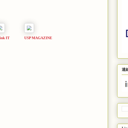
ink IT
USP MAGAZINE
連